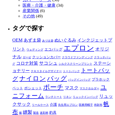
医療・介護・健康
(34)
産業関係
(6)
その他
(49)
タグで探す
OEM
あずま袋
ぬいぐるみ
インクジェットプ
あづま袋
エプロン
オリジ
リント
エコバッグ
ウェディング
ナル
クッションカバー
ガーゼ
クラウドファンディング
クラッチバッ
サコシュ
コロナ対策
ステーシ
グ
シルクスクリーンプリント
トートバッ
ョナリー
テキスタイルデザイナー
トートバック
ナイロン
バッグ
グ
プラホック
バッグインバッグ
ポーチ
ユ
マスク
ペット
ポシェット
マスクホルダー
ニフォーム
リュッ
ランチトート
リネン
リュックインバッグ
帆
クサック
介護
リールケース
先生用エプロン
医療用帽子
布財布
布
縫製
釣具
服
製造
迷彩柄