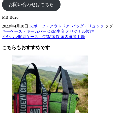
お問い合わせはこちら
MB-B026
2023年4月18日
スポーツ・アウトドア
,
バッグ・リュック
タグ
キーケース・キーカバー OEM生産 オリジナル製作
前
イヤホン収納ケース OEM製作 国内縫製工場
後
こちらもおすすめです
の
記
事
へ
の
リ
ン
ク