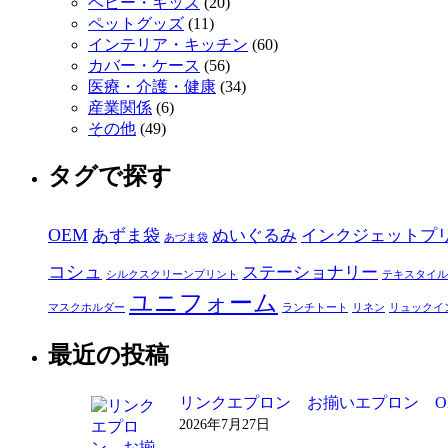
ベビー・キッズ
(20)
ペットグッズ
(11)
インテリア・キッチン
(60)
カバー・ケース
(56)
医療・介護・健康
(34)
産業関係
(6)
その他
(49)
タグで探す
OEM
あずま袋
ぬいぐるみ
インクジェットプ
あづま袋
コシュ
ステーショナリー
シルクスクリーンプリント
テキスタイル
ユニフォーム
マスクホルダー
ランチトート
リネン
リュックイ
最近の投稿
リンクエプロン お揃いエプロン O
2026年7月27日