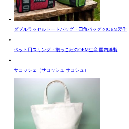
ダブルラッセルトートバッグ・四角バッグ のOEM製作
ペット用スリング・抱っこ紐のOEM生産 国内縫製
サコッシェ（サコッシュ サコシュ）