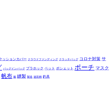
サ
コロナ対策
クッションカバー
クラウドファンディング
クラッチバッグ
ポーチ
グ
マスク
プラホック
ペット
ポシェット
バッグインバッグ
帆布
縫製
釣具
布
服
製造
迷彩柄