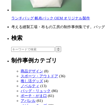
ランチバッグ 帆布バック OEM オリジナル製作
考える縫製工場・布もの工房の制作事例集です。バッグ
検索
制作事例カテゴリ
商品デザイン
(8)
スポーツ・アウトドア
(36)
推し活グッズ
(4)
ノベルティ
(13)
バッグ・リュック
(86)
ポーチ・がま口
(61)
アパレル
(61)