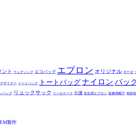
エプロン
オリジナル
リント
エコバッグ
ウェディング
ガーゼ
ナイロン
バッ
トートバッグ
デザイナー
トートバック
リュックサック
介護
ンバッグ
リールケース
先生用エプロン
医療用帽子
布財
EM製作