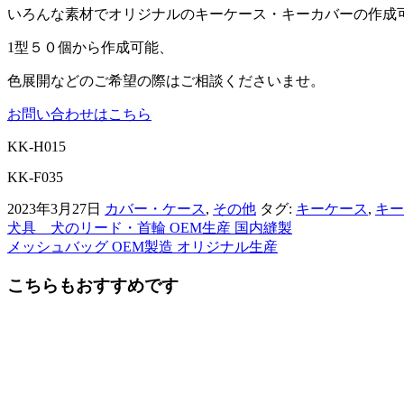
いろんな素材でオリジナルのキーケース・キーカバーの作成
1型５０個から作成可能、
色展開などのご希望の際はご相談くださいませ。
お問い合わせはこちら
KK-H015
KK-F035
2023年3月27日
カバー・ケース
,
その他
タグ:
キーケース
,
キー
犬具 犬のリード・首輪 OEM生産 国内縫製
前
メッシュバッグ OEM製造 オリジナル生産
後
こちらもおすすめです
の
記
事
へ