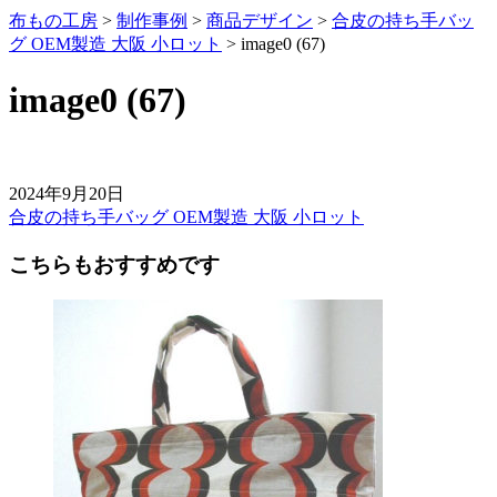
布もの工房
>
制作事例
>
商品デザイン
>
合皮の持ち手バッ
グ OEM製造 大阪 小ロット
>
image0 (67)
image0 (67)
2024年9月20日
合皮の持ち手バッグ OEM製造 大阪 小ロット
前
後
こちらもおすすめです
の
記
事
へ
の
リ