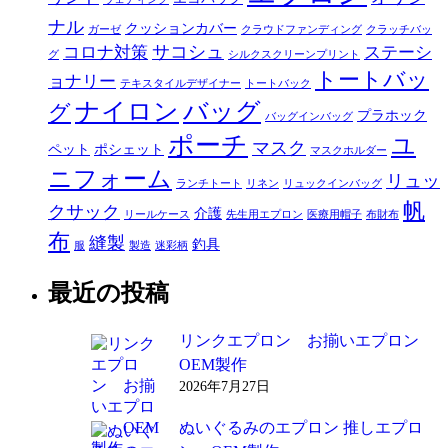
ナル
クッションカバー
ガーゼ
クラウドファンディング
クラッチバッ
サコシュ
コロナ対策
ステーシ
グ
シルクスクリーンプリント
トートバッ
ョナリー
テキスタイルデザイナー
トートバック
ナイロン
バッグ
グ
プラホック
バッグインバッグ
ポーチ
ユ
マスク
ペット
ポシェット
マスクホルダー
ニフォーム
リュッ
ランチトート
リネン
リュックインバッグ
帆
クサック
介護
リールケース
先生用エプロン
医療用帽子
布財布
布
縫製
釣具
服
製造
迷彩柄
最近の投稿
リンクエプロン お揃いエプロン
OEM製作
2026年7月27日
ぬいぐるみのエプロン 推しエプロ