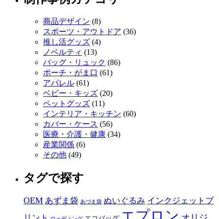
商品デザイン
(8)
スポーツ・アウトドア
(36)
推し活グッズ
(4)
ノベルティ
(13)
バッグ・リュック
(86)
ポーチ・がま口
(61)
アパレル
(61)
ベビー・キッズ
(20)
ペットグッズ
(11)
インテリア・キッチン
(60)
カバー・ケース
(56)
医療・介護・健康
(34)
産業関係
(6)
その他
(49)
タグで探す
OEM
あずま袋
ぬいぐるみ
インクジェットプ
あづま袋
エプロン
オリジ
リント
エコバッグ
ウェディング