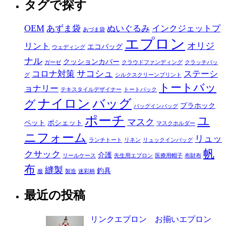
タグで探す
OEM
あずま袋
ぬいぐるみ
インクジェットプ
あづま袋
エプロン
オリジ
リント
エコバッグ
ウェディング
ナル
クッションカバー
ガーゼ
クラウドファンディング
クラッチバッ
サコシュ
コロナ対策
ステーシ
グ
シルクスクリーンプリント
トートバッ
ョナリー
テキスタイルデザイナー
トートバック
ナイロン
バッグ
グ
プラホック
バッグインバッグ
ポーチ
ユ
マスク
ペット
ポシェット
マスクホルダー
ニフォーム
リュッ
ランチトート
リネン
リュックインバッグ
帆
クサック
介護
リールケース
先生用エプロン
医療用帽子
布財布
布
縫製
釣具
服
製造
迷彩柄
最近の投稿
リンクエプロン お揃いエプロン