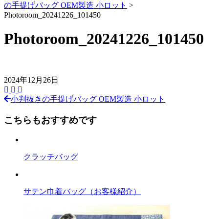
の手提げバッグ OEM製造 小ロット
>
Photoroom_20241226_101450
Photoroom_20241226_101450
2024年12月26日
小判抜きの手提げバッグ OEM製造 小ロット
前
後
こちらもおすすめです
の
記
クラッチバッグ
事
へ
サテン巾着バッグ（お客様紹介）
の
リ