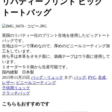
リバティープリント ビッグ
トートバッグ
英国のリバティー社のプリント生地を使用したビッグトート
バッグです。
生地はローンで薄めなので、厚めのビニールコーティング加
工をしています。
持ち手は本革をオモテ面に、袋織テープはウラ面に使用して
います。
１オーダー５０個から生産可能です。
国内縫製 日本製
2015年11月25日
バッグ・リュック
タグ:
バッグ
,
PVC
,
合皮
,
レザー
,
ビニールコーティング
子供用リュック
前
クラッチバッグ
後
こちらもおすすめです
の