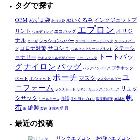
タグで探す
OEM
あずま袋
ぬいぐるみ
インクジェットプ
あづま袋
エプロン
オリジ
リント
エコバッグ
ウェディング
ナル
クッションカバー
ガーゼ
クラウドファンディング
クラッチバッ
サコシュ
コロナ対策
ステーシ
グ
シルクスクリーンプリント
トートバッ
ョナリー
テキスタイルデザイナー
トートバック
ナイロン
バッグ
グ
プラホック
バッグインバッグ
ポーチ
ユ
マスク
ペット
ポシェット
マスクホルダー
ニフォーム
リュッ
ランチトート
リネン
リュックインバッグ
帆
クサック
介護
リールケース
先生用エプロン
医療用帽子
布財布
布
縫製
釣具
服
製造
迷彩柄
最近の投稿
リンクエプロン お揃いエプロン