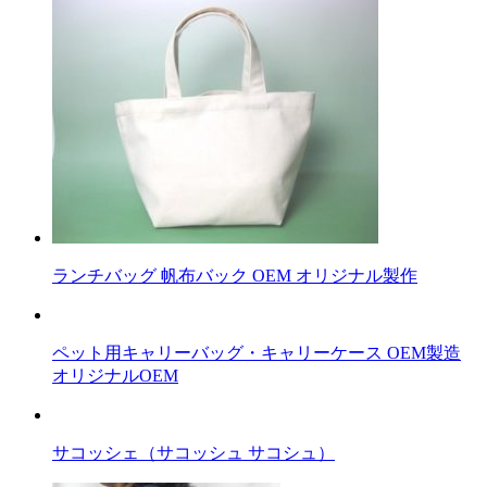
記
事
へ
の
リ
ン
ク
ランチバッグ 帆布バック OEM オリジナル製作
ペット用キャリーバッグ・キャリーケース OEM製造
オリジナルOEM
サコッシェ（サコッシュ サコシュ）