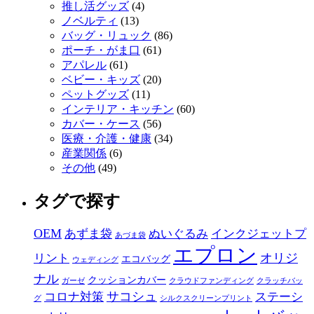
推し活グッズ
(4)
ノベルティ
(13)
バッグ・リュック
(86)
ポーチ・がま口
(61)
アパレル
(61)
ベビー・キッズ
(20)
ペットグッズ
(11)
インテリア・キッチン
(60)
カバー・ケース
(56)
医療・介護・健康
(34)
産業関係
(6)
その他
(49)
タグで探す
OEM
あずま袋
ぬいぐるみ
インクジェットプ
あづま袋
エプロン
オリジ
リント
エコバッグ
ウェディング
ナル
クッションカバー
ガーゼ
クラウドファンディング
クラッチバッ
サコシュ
コロナ対策
ステーシ
グ
シルクスクリーンプリント