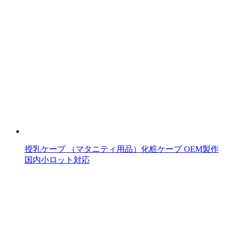
授乳ケープ （マタニティ用品）化粧ケープ OEM製作
国内小ロット対応