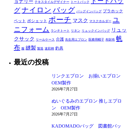
トートバッ
ョナリー
テキスタイルデザイナー
トートバック
ナイロン
バッグ
グ
プラホック
バッグインバッグ
ポーチ
ユ
マスク
ペット
ポシェット
マスクホルダー
ニフォーム
リュッ
ランチトート
リネン
リュックインバッグ
帆
クサック
介護
リールケース
先生用エプロン
医療用帽子
布財布
布
縫製
釣具
服
製造
迷彩柄
最近の投稿
リンクエプロン お揃いエプロン
OEM製作
2026年7月27日
ぬいぐるみのエプロン 推しエプロ
ン OEM製作
2026年7月27日
KADOMADOバッグ 図書館バッ