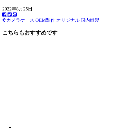
2022年8月25日
カメラケース OEM製作 オリジナル 国内縫製
前
後
こちらもおすすめです
の
記
事
へ
の
リ
ン
ク