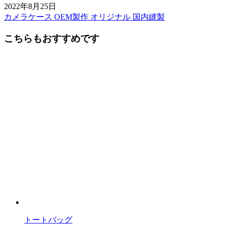
2022年8月25日
カメラケース OEM製作 オリジナル 国内縫製
前
後
こちらもおすすめです
の
記
事
へ
の
リ
ン
ク
トートバッグ