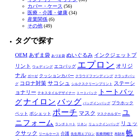
カバー・ケース
(56)
医療・介護・健康
(34)
産業関係
(6)
その他
(49)
タグで探す
OEM
あずま袋
ぬいぐるみ
インクジェットプ
あづま袋
エプロン
オリジ
リント
エコバッグ
ウェディング
ナル
クッションカバー
ガーゼ
クラウドファンディング
クラッチバッ
サコシュ
コロナ対策
ステーシ
グ
シルクスクリーンプリント
トートバッ
ョナリー
テキスタイルデザイナー
トートバック
ナイロン
バッグ
グ
プラホック
バッグインバッグ
ポーチ
ユ
マスク
ペット
ポシェット
マスクホルダー
ニフォーム
リュッ
ランチトート
リネン
リュックインバッグ
帆
クサック
介護
リールケース
先生用エプロン
医療用帽子
布財布