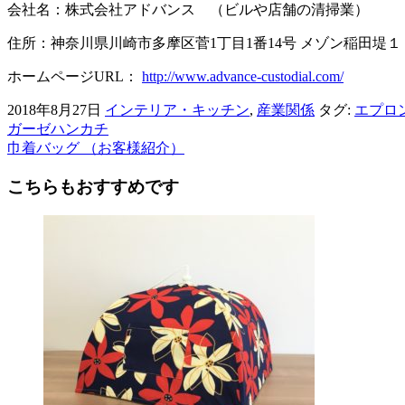
会社名：株式会社アドバンス （ビルや店舗の清掃業）
住所：神奈川県川崎市多摩区菅1丁目1番14号 メゾン稲田堤１
ホームページURL：
http://www.advance-custodial.com/
2018年8月27日
インテリア・キッチン
,
産業関係
タグ:
エプロ
ガーゼハンカチ
前
巾着バッグ （お客様紹介）
後
こちらもおすすめです
の
記
事
へ
の
リ
ン
ク