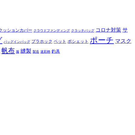
サ
コロナ対策
クッションカバー
クラウドファンディング
クラッチバッグ
ポーチ
グ
マスク
プラホック
ペット
ポシェット
バッグインバッグ
帆布
縫製
釣具
布
服
製造
迷彩柄