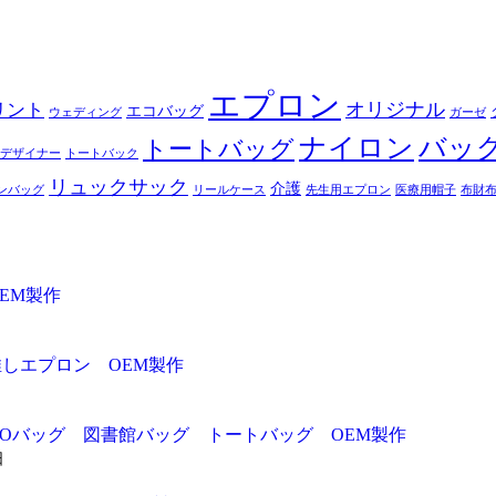
エプロン
オリジナル
リント
エコバッグ
ウェディング
ガーゼ
ナイロン
バッ
トートバッグ
デザイナー
トートバック
リュックサック
介護
ンバッグ
リールケース
先生用エプロン
医療用帽子
布財
EM製作
推しエプロン OEM製作
ADOバッグ 図書館バッグ トートバッグ OEM製作
日