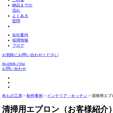
納品までの
流れ
よくある
質問
会社案内
採用情報
ブログ
お気軽にお問い合わせください
06-6908-1594
お問い合わせ
布もの工房
>
制作事例
>
インテリア・キッチン
>
清掃用エプ
清掃用エプロン（お客様紹介）