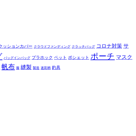
サ
コロナ対策
クッションカバー
クラウドファンディング
クラッチバッグ
ポーチ
グ
マスク
プラホック
ペット
ポシェット
バッグインバッグ
帆布
縫製
釣具
布
服
製造
迷彩柄