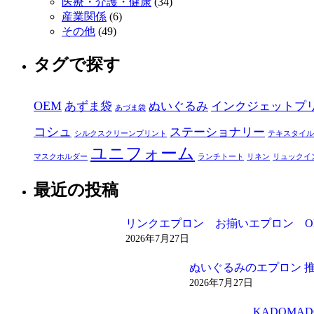
医療・介護・健康
(34)
産業関係
(6)
その他
(49)
タグで探す
OEM
あずま袋
ぬいぐるみ
インクジェットプ
あづま袋
コシュ
ステーショナリー
シルクスクリーンプリント
テキスタイル
ユニフォーム
マスクホルダー
ランチトート
リネン
リュックイ
最近の投稿
リンクエプロン お揃いエプロン O
2026年7月27日
ぬいぐるみのエプロン 
2026年7月27日
KADOM