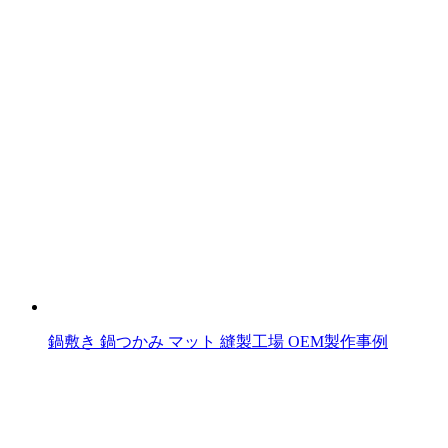
の
記
事
へ
の
リ
ン
ク
鍋敷き 鍋つかみ マット 縫製工場 OEM製作事例