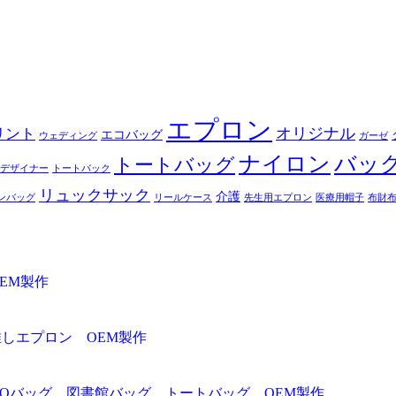
エプロン
オリジナル
リント
エコバッグ
ウェディング
ガーゼ
ナイロン
バッ
トートバッグ
デザイナー
トートバック
リュックサック
介護
ンバッグ
リールケース
先生用エプロン
医療用帽子
布財
EM製作
推しエプロン OEM製作
ADOバッグ 図書館バッグ トートバッグ OEM製作