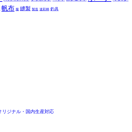
帆布
縫製
釣具
布
服
製造
迷彩柄
オリジナル・国内生産対応