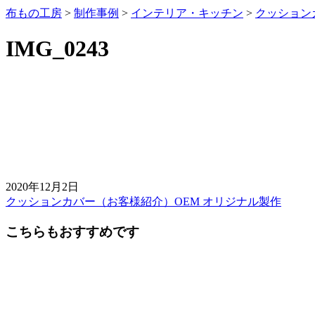
布もの工房
>
制作事例
>
インテリア・キッチン
>
クッション
IMG_0243
2020年12月2日
クッションカバー（お客様紹介）OEM オリジナル製作
前
後
こちらもおすすめです
の
記
事