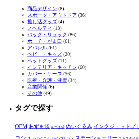
商品デザイン
(8)
スポーツ・アウトドア
(36)
推し活グッズ
(4)
ノベルティ
(13)
バッグ・リュック
(86)
ポーチ・がま口
(61)
アパレル
(61)
ベビー・キッズ
(20)
ペットグッズ
(11)
インテリア・キッチン
(60)
カバー・ケース
(56)
医療・介護・健康
(34)
産業関係
(6)
その他
(49)
タグで探す
OEM
あずま袋
ぬいぐるみ
インクジェットプ
あづま袋
コシュ
ステーショナリー
シルクスクリーンプリント
テキスタイル