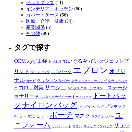
ペットグッズ
(11)
インテリア・キッチン
(60)
カバー・ケース
(56)
医療・介護・健康
(34)
産業関係
(6)
その他
(49)
タグで探す
OEM
あずま袋
ぬいぐるみ
インクジェットプ
あづま袋
エプロン
オリジ
リント
エコバッグ
ウェディング
ナル
クッションカバー
ガーゼ
クラウドファンディング
クラッチバッ
サコシュ
コロナ対策
ステーシ
グ
シルクスクリーンプリント
トートバッ
ョナリー
テキスタイルデザイナー
トートバック
ナイロン
バッグ
グ
プラホック
バッグインバッグ
ポーチ
ユ
マスク
ペット
ポシェット
マスクホルダー
ニフォーム
リュッ
ランチトート
リネン
リュックインバッグ