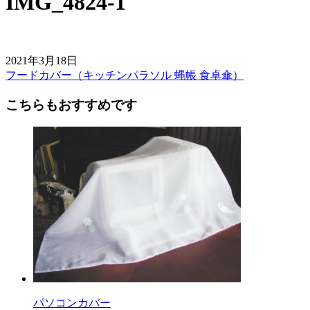
IMG_4824-1
2021年3月18日
フードカバー（キッチンパラソル 蝿帳 食卓傘）
前
後
こちらもおすすめです
の
記
事
へ
の
リ
ン
ク
パソコンカバー