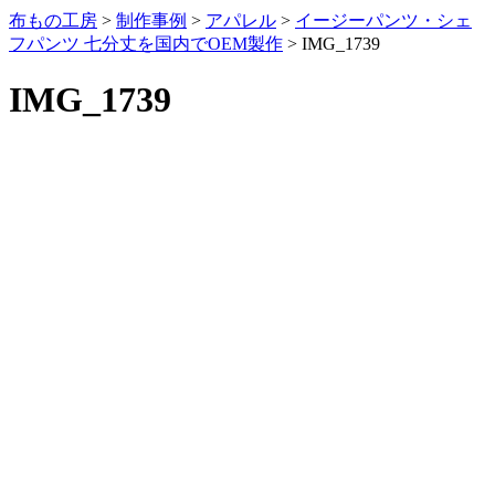
布もの工房
>
制作事例
>
アパレル
>
イージーパンツ・シェ
フパンツ 七分丈を国内でOEM製作
>
IMG_1739
IMG_1739