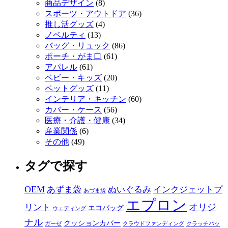
商品デザイン
(8)
スポーツ・アウトドア
(36)
推し活グッズ
(4)
ノベルティ
(13)
バッグ・リュック
(86)
ポーチ・がま口
(61)
アパレル
(61)
ベビー・キッズ
(20)
ペットグッズ
(11)
インテリア・キッチン
(60)
カバー・ケース
(56)
医療・介護・健康
(34)
産業関係
(6)
その他
(49)
タグで探す
OEM
あずま袋
ぬいぐるみ
インクジェットプ
あづま袋
エプロン
オリジ
リント
エコバッグ
ウェディング
ナル
クッションカバー
ガーゼ
クラウドファンディング
クラッチバッ