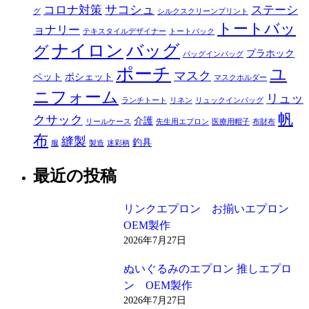
サコシュ
コロナ対策
ステーシ
グ
シルクスクリーンプリント
トートバッ
ョナリー
テキスタイルデザイナー
トートバック
ナイロン
バッグ
グ
プラホック
バッグインバッグ
ポーチ
ユ
マスク
ペット
ポシェット
マスクホルダー
ニフォーム
リュッ
ランチトート
リネン
リュックインバッグ
帆
クサック
介護
リールケース
先生用エプロン
医療用帽子
布財布
布
縫製
釣具
服
製造
迷彩柄
最近の投稿
リンクエプロン お揃いエプロン
OEM製作
2026年7月27日
ぬいぐるみのエプロン 推しエプロ
ン OEM製作
2026年7月27日