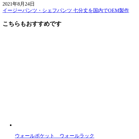
2021年8月24日
イージーパンツ・シェフパンツ 七分丈を国内でOEM製作
前
後
こちらもおすすめです
の
記
事
へ
の
リ
ン
ク
ウォールポケット ウォールラック