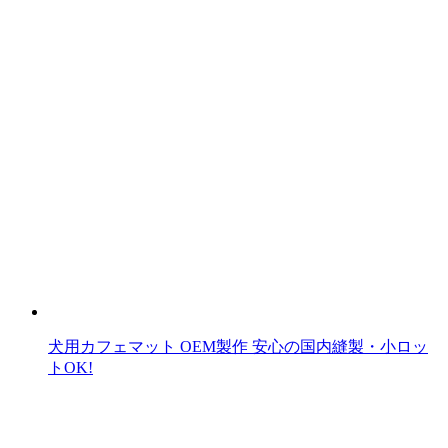
犬用カフェマット OEM製作 安心の国内縫製・小ロッ
トOK!