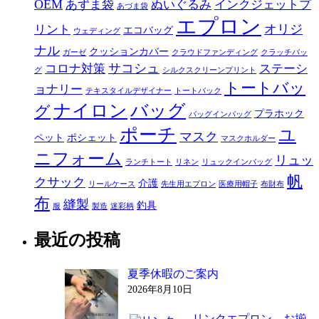
OEM
あずま袋
ぬいぐるみ
インクジェットプ
あづま袋
エプロン
オリジ
リント
エコバッグ
ウェディング
ナル
クッションカバー
ガーゼ
クラウドファンディング
クラッチバッ
サコシュ
コロナ対策
ステーシ
グ
シルクスクリーンプリント
トートバッ
ョナリー
テキスタイルデザイナー
トートバック
ナイロン
バッグ
グ
プラホック
バッグインバッグ
ポーチ
ユ
マスク
ペット
ポシェット
マスクホルダー
ニフォーム
リュッ
ランチトート
リネン
リュックインバッグ
帆
クサック
介護
リールケース
先生用エプロン
医療用帽子
布財布
布
縫製
釣具
服
製造
迷彩柄
最近の投稿
夏季休暇のご案内
2026年8月10日
リンクエプロン お揃