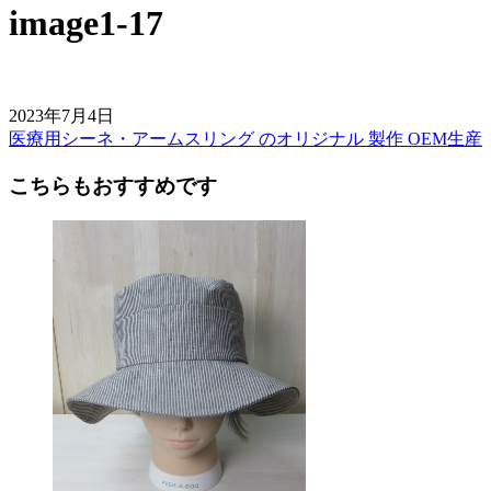
image1-17
2023年7月4日
医療用シーネ・アームスリング のオリジナル 製作 OEM生産
前
後
こちらもおすすめです
の
記
事
へ
の
リ
ン
ク