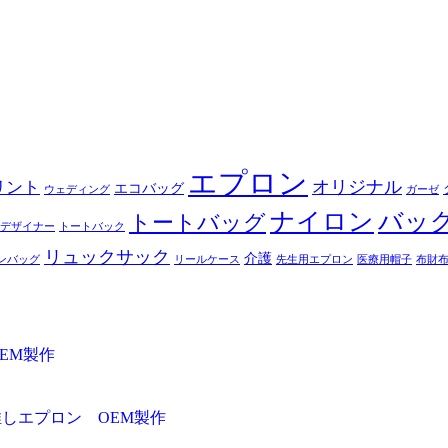
エプロン
オリジナル
リント
エコバッグ
ウェディング
ガーゼ
ナイロン
バッ
トートバッグ
デザイナー
トートバック
リュックサック
介護
ンバッグ
リールケース
先生用エプロン
医療用帽子
布財
EM製作
推しエプロン OEM製作