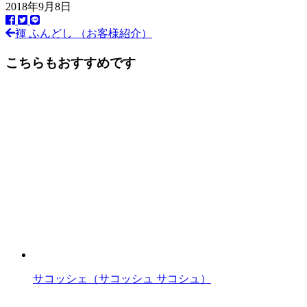
2018年9月8日
褌 ふんどし （お客様紹介）
前
後
こちらもおすすめです
の
記
事
へ
の
リ
ン
ク
サコッシェ（サコッシュ サコシュ）