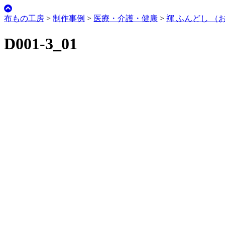
布もの工房
>
制作事例
>
医療・介護・健康
>
褌 ふんどし （
D001-3_01