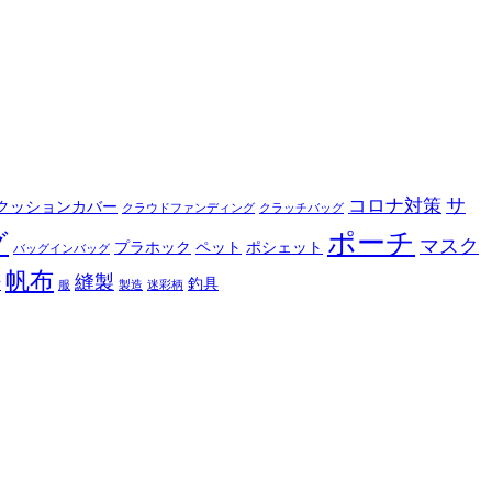
サ
コロナ対策
クッションカバー
クラウドファンディング
クラッチバッグ
ポーチ
グ
マスク
プラホック
ペット
ポシェット
バッグインバッグ
帆布
縫製
釣具
布
服
製造
迷彩柄