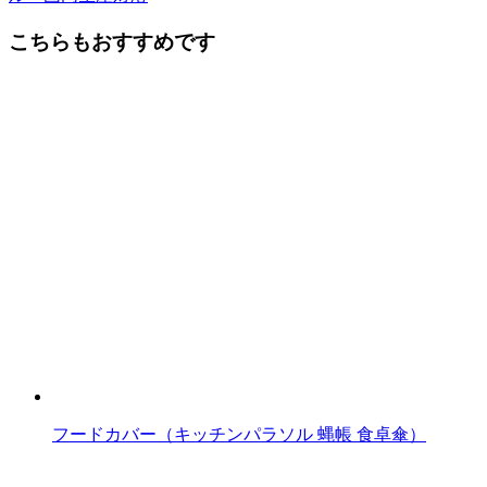
後
こちらもおすすめです
の
記
事
へ
の
リ
ン
ク
フードカバー（キッチンパラソル 蝿帳 食卓傘）