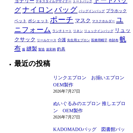
トートバッ
ョナリー
テキスタイルデザイナー
トートバック
ナイロン
バッグ
グ
プラホック
バッグインバッグ
ポーチ
ユ
マスク
ペット
ポシェット
マスクホルダー
ニフォーム
リュッ
ランチトート
リネン
リュックインバッグ
帆
クサック
介護
リールケース
先生用エプロン
医療用帽子
布財布
布
縫製
釣具
服
製造
迷彩柄
最近の投稿
リンクエプロン お揃いエプロン
OEM製作
2026年7月27日
ぬいぐるみのエプロン 推しエプロ
ン OEM製作
2026年7月27日
KADOMADOバッグ 図書館バッ