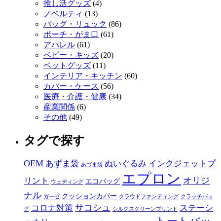
推し活グッズ
(4)
ノベルティ
(13)
バッグ・リュック
(86)
ポーチ・がま口
(61)
アパレル
(61)
ベビー・キッズ
(20)
ペットグッズ
(11)
インテリア・キッチン
(60)
カバー・ケース
(56)
医療・介護・健康
(34)
産業関係
(6)
その他
(49)
タグで探す
OEM
あずま袋
ぬいぐるみ
インクジェットプ
あづま袋
エプロン
オリジ
リント
エコバッグ
ウェディング
ナル
クッションカバー
ガーゼ
クラウドファンディング
クラッチバッ
サコシュ
コロナ対策
ステーシ
グ
シルクスクリーンプリント