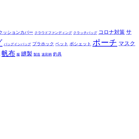
サ
コロナ対策
クッションカバー
クラウドファンディング
クラッチバッグ
ポーチ
グ
マスク
プラホック
ペット
ポシェット
バッグインバッグ
帆布
縫製
釣具
布
服
製造
迷彩柄