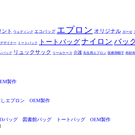
エプロン
オリジナル
リント
エコバッグ
ウェディング
ガーゼ
ナイロン
バッ
トートバッグ
デザイナー
トートバック
リュックサック
介護
ンバッグ
リールケース
先生用エプロン
医療用帽子
布財
EM製作
推しエプロン OEM製作
ADOバッグ 図書館バッグ トートバッグ OEM製作
日