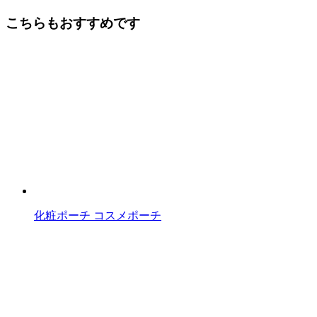
後
こちらもおすすめです
の
記
事
へ
の
リ
ン
ク
化粧ポーチ コスメポーチ