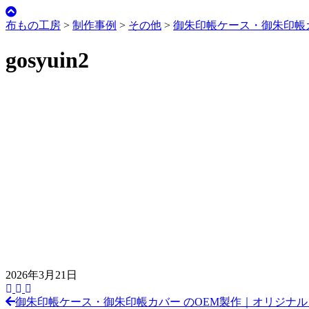
布もの工房
>
制作事例
>
その他
>
御朱印帳ケース・御朱印帳
gosyuin2
2026年3月21日
御朱印帳ケース・御朱印帳カバー のOEM製作｜オリジナ
前