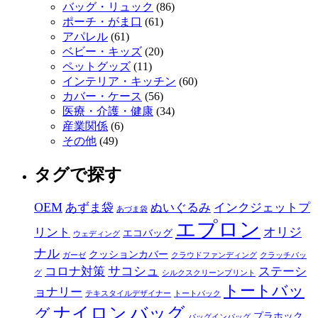
バッグ・リュック
(86)
ポーチ・がま口
(61)
アパレル
(61)
ベビー・キッズ
(20)
ペットグッズ
(11)
インテリア・キッチン
(60)
カバー・ケース
(56)
医療・介護・健康
(34)
産業関係
(6)
その他
(49)
タグで探す
OEM
あずま袋
ぬいぐるみ
インクジェットプ
あづま袋
エプロン
オリジ
リント
エコバッグ
ウェディング
ナル
クッションカバー
ガーゼ
クラウドファンディング
クラッチバッ
サコシュ
コロナ対策
ステーシ
グ
シルクスクリーンプリント
トートバッ
ョナリー
テキスタイルデザイナー
トートバック
ナイロン
バッグ
グ
プラホック
バッグインバッグ