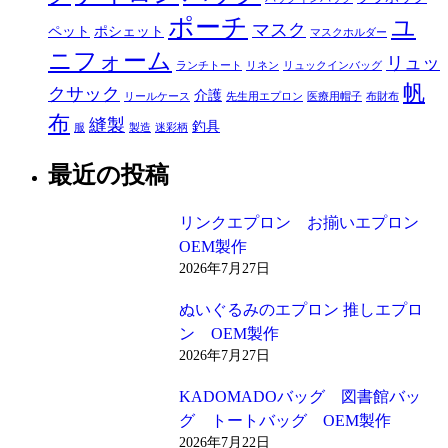
ポーチ
ユ
マスク
ペット
ポシェット
マスクホルダー
ニフォーム
リュッ
ランチトート
リネン
リュックインバッグ
帆
クサック
介護
リールケース
先生用エプロン
医療用帽子
布財布
布
縫製
釣具
服
製造
迷彩柄
最近の投稿
リンクエプロン お揃いエプロン
OEM製作
2026年7月27日
ぬいぐるみのエプロン 推しエプロ
ン OEM製作
2026年7月27日
KADOMADOバッグ 図書館バッ
グ トートバッグ OEM製作
2026年7月22日