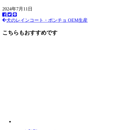
2024年7月11日
犬のレインコート・ポンチョ OEM生産
前
後
こちらもおすすめです
の
記
事
へ
の
リ
ン
ク