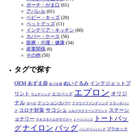
ポーチ・がま口
(61)
アパレル
(61)
ベビー・キッズ
(20)
ペットグッズ
(11)
インテリア・キッチン
(60)
カバー・ケース
(56)
医療・介護・健康
(34)
産業関係
(6)
その他
(50)
タグで探す
OEM
あずま袋
ぬいぐるみ
インクジェットプ
あづま袋
エプロン
オリジ
リント
エコバッグ
ウェディング
ナル
クッションカバー
ガーゼ
クラウドファンディング
クラッチバッ
サコシュ
コロナ対策
ステーシ
グ
シルクスクリーンプリント
トートバッ
ョナリー
テキスタイルデザイナー
トートバック
ナイロン
バッグ
グ
プラホック
バッグインバッグ