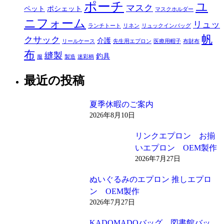
ポーチ
ユ
マスク
ペット
ポシェット
マスクホルダー
ニフォーム
リュッ
ランチトート
リネン
リュックインバッグ
帆
クサック
介護
リールケース
先生用エプロン
医療用帽子
布財布
布
縫製
釣具
服
製造
迷彩柄
最近の投稿
夏季休暇のご案内
2026年8月10日
リンクエプロン お揃
いエプロン OEM製作
2026年7月27日
ぬいぐるみのエプロン 推しエプロ
ン OEM製作
2026年7月27日
KADOMADOバッグ 図書館バッ