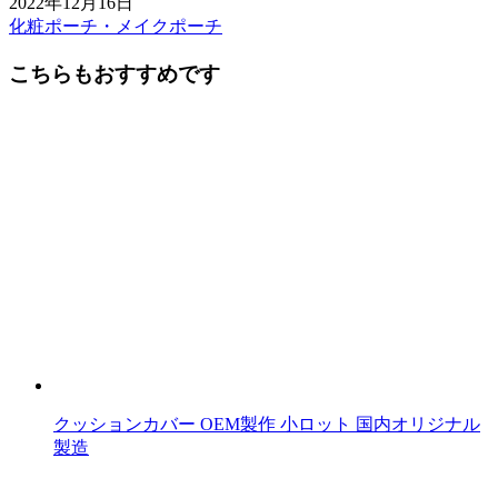
2022年12月16日
化粧ポーチ・メイクポーチ
前
後
こちらもおすすめです
の
記
事
へ
の
リ
ン
ク
クッションカバー OEM製作 小ロット 国内オリジナル
製造