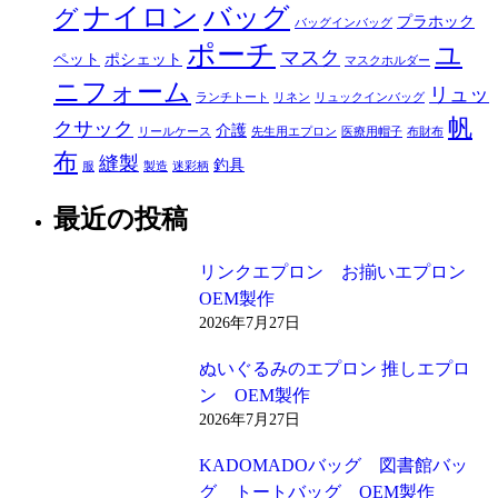
ナイロン
バッグ
グ
プラホック
バッグインバッグ
ポーチ
ユ
マスク
ペット
ポシェット
マスクホルダー
ニフォーム
リュッ
ランチトート
リネン
リュックインバッグ
帆
クサック
介護
リールケース
先生用エプロン
医療用帽子
布財布
布
縫製
釣具
服
製造
迷彩柄
最近の投稿
リンクエプロン お揃いエプロン
OEM製作
2026年7月27日
ぬいぐるみのエプロン 推しエプロ
ン OEM製作
2026年7月27日
KADOMADOバッグ 図書館バッ
グ トートバッグ OEM製作