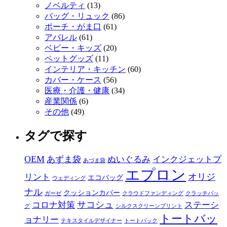
ノベルティ
(13)
バッグ・リュック
(86)
ポーチ・がま口
(61)
アパレル
(61)
ベビー・キッズ
(20)
ペットグッズ
(11)
インテリア・キッチン
(60)
カバー・ケース
(56)
医療・介護・健康
(34)
産業関係
(6)
その他
(49)
タグで探す
OEM
あずま袋
ぬいぐるみ
インクジェットプ
あづま袋
エプロン
オリジ
リント
エコバッグ
ウェディング
ナル
クッションカバー
ガーゼ
クラウドファンディング
クラッチバッ
サコシュ
コロナ対策
ステーシ
グ
シルクスクリーンプリント
トートバッ
ョナリー
テキスタイルデザイナー
トートバック