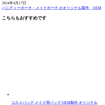
2024年4月17日
バニティーポーチ・メイクポーチ のオリジナル製作 OEM
前
後
こちらもおすすめです
の
記
事
へ
の
リ
ン
ク
コスメバッグ メイク用バッグ OEM製作 オリジナル