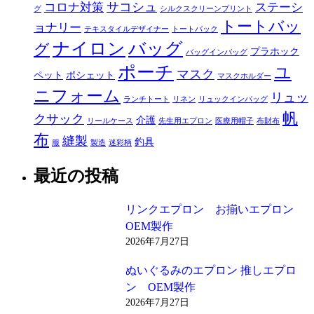
サコシュ
コロナ対策
ステーシ
グ
シルクスクリーンプリント
トートバッ
ョナリー
テキスタイルデザイナー
トートバック
ナイロン
バッグ
グ
プラホック
バッグインバッグ
ポーチ
ユ
マスク
ペット
ポシェット
マスクホルダー
ニフォーム
リュッ
ランチトート
リネン
リュックインバッグ
帆
クサック
介護
リールケース
先生用エプロン
医療用帽子
布財布
布
縫製
釣具
服
製造
迷彩柄
最近の投稿
リンクエプロン お揃いエプロン
OEM製作
2026年7月27日
ぬいぐるみのエプロン 推しエプロ
ン OEM製作
2026年7月27日