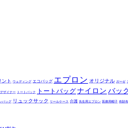
エプロン
オリジナル
リント
エコバッグ
ウェディング
ガーゼ
ナイロン
バッ
トートバッグ
デザイナー
トートバック
リュックサック
介護
ンバッグ
リールケース
先生用エプロン
医療用帽子
布財