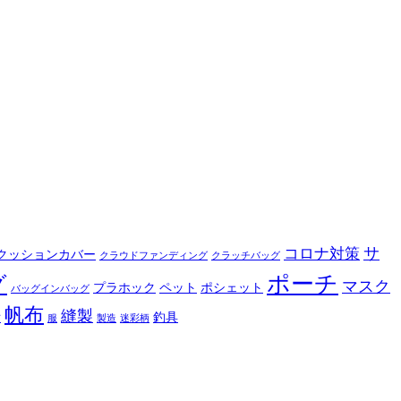
サ
コロナ対策
クッションカバー
クラウドファンディング
クラッチバッグ
ポーチ
グ
マスク
プラホック
ペット
ポシェット
バッグインバッグ
帆布
縫製
釣具
布
服
製造
迷彩柄