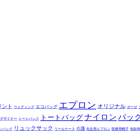
エプロン
オリジナル
リント
エコバッグ
ウェディング
ガーゼ
ナイロン
バッ
トートバッグ
デザイナー
トートバック
リュックサック
介護
ンバッグ
リールケース
先生用エプロン
医療用帽子
布財