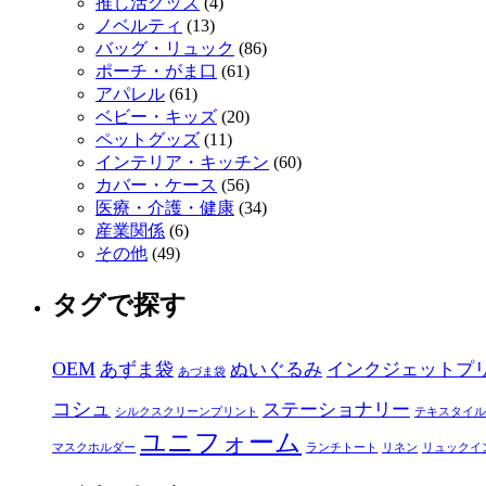
推し活グッズ
(4)
ノベルティ
(13)
バッグ・リュック
(86)
ポーチ・がま口
(61)
アパレル
(61)
ベビー・キッズ
(20)
ペットグッズ
(11)
インテリア・キッチン
(60)
カバー・ケース
(56)
医療・介護・健康
(34)
産業関係
(6)
その他
(49)
タグで探す
OEM
あずま袋
ぬいぐるみ
インクジェットプ
あづま袋
コシュ
ステーショナリー
シルクスクリーンプリント
テキスタイル
ユニフォーム
マスクホルダー
ランチトート
リネン
リュックイ