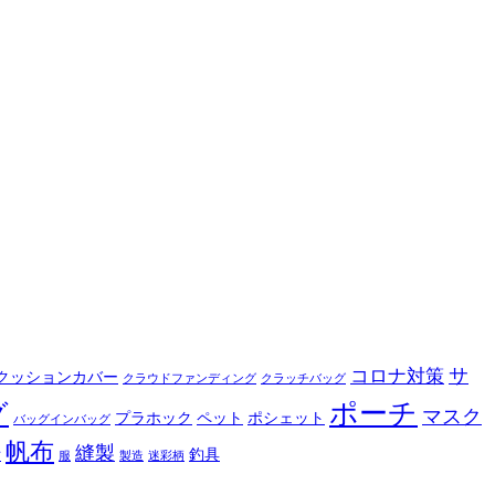
サ
コロナ対策
クッションカバー
クラウドファンディング
クラッチバッグ
ポーチ
グ
マスク
プラホック
ペット
ポシェット
バッグインバッグ
帆布
縫製
釣具
布
服
製造
迷彩柄