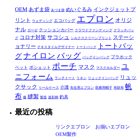
OEM
あずま袋
ぬいぐるみ
インクジェットプ
あづま袋
エプロン
オリジ
リント
エコバッグ
ウェディング
ナル
クッションカバー
ガーゼ
クラウドファンディング
クラッチバッ
サコシュ
コロナ対策
ステーシ
グ
シルクスクリーンプリント
トートバッ
ョナリー
テキスタイルデザイナー
トートバック
ナイロン
バッグ
グ
プラホック
バッグインバッグ
ポーチ
ユ
マスク
ペット
ポシェット
マスクホルダー
ニフォーム
リュッ
ランチトート
リネン
リュックインバッグ
帆
クサック
介護
リールケース
先生用エプロン
医療用帽子
布財布
布
縫製
釣具
服
製造
迷彩柄
最近の投稿
リンクエプロン お揃いエプロン
OEM製作