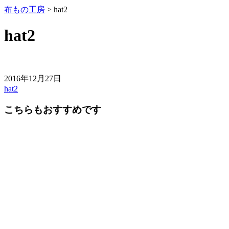
布もの工房
>
hat2
hat2
2016年12月27日
hat2
前
後
こちらもおすすめです
の
記
事
へ
の
リ
ン