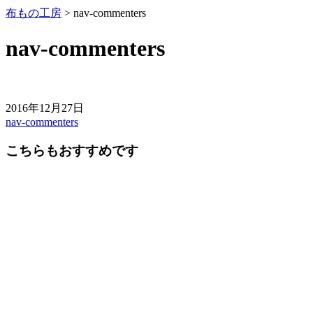
布もの工房
>
nav-commenters
nav-commenters
2016年12月27日
nav-commenters
前
後
こちらもおすすめです
の
記
事
へ
の
リ
ン