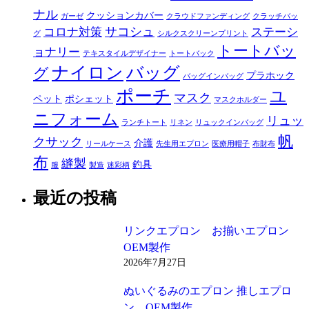
ナル
クッションカバー
ガーゼ
クラウドファンディング
クラッチバッ
サコシュ
コロナ対策
ステーシ
グ
シルクスクリーンプリント
トートバッ
ョナリー
テキスタイルデザイナー
トートバック
ナイロン
バッグ
グ
プラホック
バッグインバッグ
ポーチ
ユ
マスク
ペット
ポシェット
マスクホルダー
ニフォーム
リュッ
ランチトート
リネン
リュックインバッグ
帆
クサック
介護
リールケース
先生用エプロン
医療用帽子
布財布
布
縫製
釣具
服
製造
迷彩柄
最近の投稿
リンクエプロン お揃いエプロン
OEM製作
2026年7月27日
ぬいぐるみのエプロン 推しエプロ
ン OEM製作