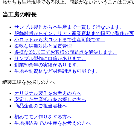
私たちも生産現場である以上、問題がないということはござ
当工房の特長
サンプル製作から本生産まで一貫して行ないます。
服飾雑貨からインテリア・産業資材まで幅広い製作が可
小ロットから大ロットまで生産可能です。
柔軟な納期対応と品質管理
多様な2次加工でお客様の問題点を解決します。
サンプル製作に自信があります。
創業50余年の実績があります。
生地や副資材など材料調達も可能です。
縫製工場をお探しの方へ
オリジナル製作をお考えの方へ
安定した生産拠点をお探しの方へ
商品企画のご担当者様へ
初めてモノ作りをする方へ
生地持込みでの生産をお考えの方へ