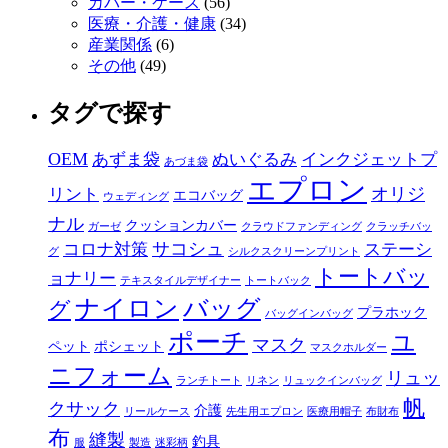
カバー・ケース
(56)
医療・介護・健康
(34)
産業関係
(6)
その他
(49)
タグで探す
OEM
あずま袋
ぬいぐるみ
インクジェットプ
あづま袋
エプロン
オリジ
リント
エコバッグ
ウェディング
ナル
クッションカバー
ガーゼ
クラウドファンディング
クラッチバッ
サコシュ
コロナ対策
ステーシ
グ
シルクスクリーンプリント
トートバッ
ョナリー
テキスタイルデザイナー
トートバック
ナイロン
バッグ
グ
プラホック
バッグインバッグ
ポーチ
ユ
マスク
ペット
ポシェット
マスクホルダー
ニフォーム
リュッ
ランチトート
リネン
リュックインバッグ
帆
クサック
介護
リールケース
先生用エプロン
医療用帽子
布財布
布
縫製
釣具
服
製造
迷彩柄