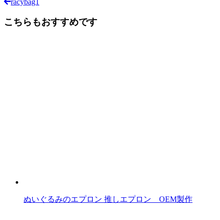
racybag1
前
後
こちらもおすすめです
の
記
事
へ
の
リ
ン
ク
ぬいぐるみのエプロン 推しエプロン OEM製作