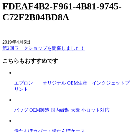
FDEAF4B2-F961-4B81-9745-
C72F2B04BD8A
2019年4月6日
第2回ワークショップを開催しました！
前
後
こちらもおすすめです
の
記
エプロン オリジナル OEM生産 インクジェットプ
事
リント
へ
の
バッグ OEM製造 国内縫製 大阪 小ロット対応
リ
ン
湯たんぽカバー・湯たんぽケース