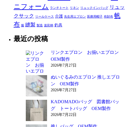
ニフォーム
リュッ
ランチトート
リネン
リュックインバッグ
帆
クサック
介護
リールケース
先生用エプロン
医療用帽子
布財布
布
縫製
釣具
服
製造
迷彩柄
最近の投稿
リンクエプロン お揃いエプロン
OEM製作
2026年7月27日
ぬいぐるみのエプロン 推しエプロ
ン OEM製作
2026年7月27日
KADOMADOバッグ 図書館バッ
グ トートバッグ OEM製作
2026年7月22日
推しバッグ OEM製作