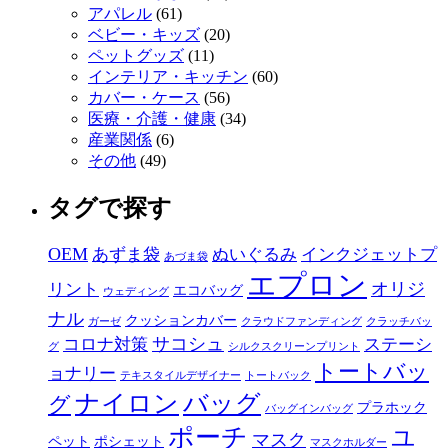
アパレル
(61)
ベビー・キッズ
(20)
ペットグッズ
(11)
インテリア・キッチン
(60)
カバー・ケース
(56)
医療・介護・健康
(34)
産業関係
(6)
その他
(49)
タグで探す
OEM
あずま袋
ぬいぐるみ
インクジェットプ
あづま袋
エプロン
オリジ
リント
エコバッグ
ウェディング
ナル
クッションカバー
ガーゼ
クラウドファンディング
クラッチバッ
サコシュ
コロナ対策
ステーシ
グ
シルクスクリーンプリント
トートバッ
ョナリー
テキスタイルデザイナー
トートバック
ナイロン
バッグ
グ
プラホック
バッグインバッグ
ポーチ
ユ
マスク
ペット
ポシェット
マスクホルダー