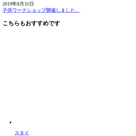
2019年8月31日
子供ワークショップ開催しました。
前
後
こちらもおすすめです
の
記
事
へ
の
リ
ン
ク
スタイ