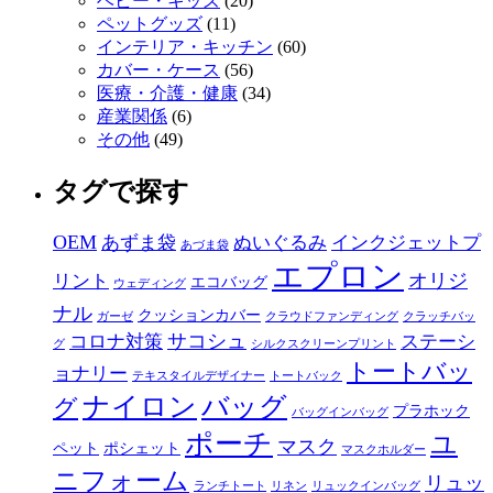
ベビー・キッズ
(20)
ペットグッズ
(11)
インテリア・キッチン
(60)
カバー・ケース
(56)
医療・介護・健康
(34)
産業関係
(6)
その他
(49)
タグで探す
OEM
あずま袋
ぬいぐるみ
インクジェットプ
あづま袋
エプロン
オリジ
リント
エコバッグ
ウェディング
ナル
クッションカバー
ガーゼ
クラウドファンディング
クラッチバッ
サコシュ
コロナ対策
ステーシ
グ
シルクスクリーンプリント
トートバッ
ョナリー
テキスタイルデザイナー
トートバック
ナイロン
バッグ
グ
プラホック
バッグインバッグ
ポーチ
ユ
マスク
ペット
ポシェット
マスクホルダー
ニフォーム
リュッ
ランチトート
リネン
リュックインバッグ