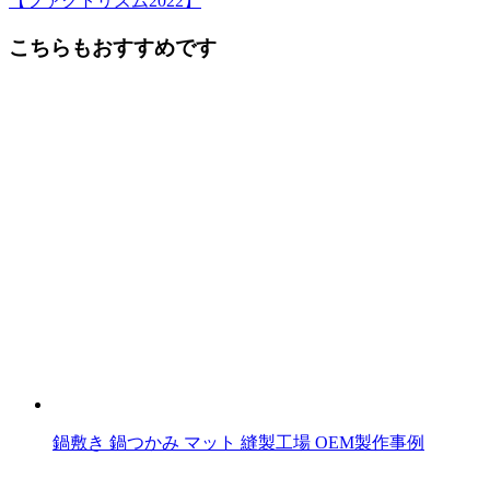
【ファクトリズム2022】
後
こちらもおすすめです
の
記
事
へ
の
リ
ン
ク
鍋敷き 鍋つかみ マット 縫製工場 OEM製作事例