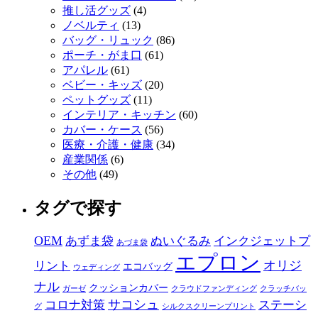
推し活グッズ
(4)
ノベルティ
(13)
バッグ・リュック
(86)
ポーチ・がま口
(61)
アパレル
(61)
ベビー・キッズ
(20)
ペットグッズ
(11)
インテリア・キッチン
(60)
カバー・ケース
(56)
医療・介護・健康
(34)
産業関係
(6)
その他
(49)
タグで探す
OEM
あずま袋
ぬいぐるみ
インクジェットプ
あづま袋
エプロン
オリジ
リント
エコバッグ
ウェディング
ナル
クッションカバー
ガーゼ
クラウドファンディング
クラッチバッ
サコシュ
コロナ対策
ステーシ
グ
シルクスクリーンプリント