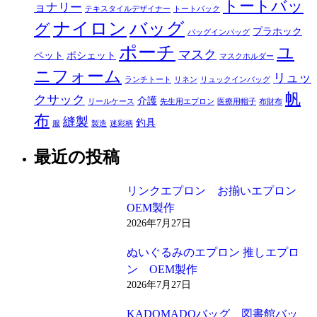
トートバッ
ョナリー
テキスタイルデザイナー
トートバック
ナイロン
バッグ
グ
プラホック
バッグインバッグ
ポーチ
ユ
マスク
ペット
ポシェット
マスクホルダー
ニフォーム
リュッ
ランチトート
リネン
リュックインバッグ
帆
クサック
介護
リールケース
先生用エプロン
医療用帽子
布財布
布
縫製
釣具
服
製造
迷彩柄
最近の投稿
リンクエプロン お揃いエプロン
OEM製作
2026年7月27日
ぬいぐるみのエプロン 推しエプロ
ン OEM製作
2026年7月27日
KADOMADOバッグ 図書館バッ