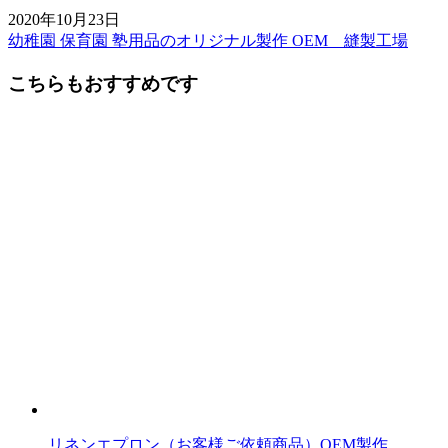
2020年10月23日
幼稚園 保育園 塾用品のオリジナル製作 OEM 縫製工場
前
後
こちらもおすすめです
の
記
事
へ
の
リ
ン
ク
リネンエプロン（お客様ご依頼商品）OEM製作