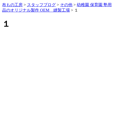
布もの工房
>
スタッフブログ
>
その他
>
幼稚園 保育園 塾用
品のオリジナル製作 OEM 縫製工場
>
１
１