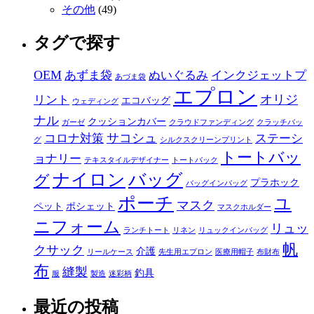
その他
(49)
タグで探す
OEM
あずま袋
ぬいぐるみ
インクジェットプ
あづま袋
エプロン
オリジ
リント
エコバッグ
ウェディング
ナル
クッションカバー
ガーゼ
クラウドファンディング
クラッチバッ
サコシュ
コロナ対策
ステーシ
グ
シルクスクリーンプリント
トートバッ
ョナリー
テキスタイルデザイナー
トートバック
ナイロン
バッグ
グ
プラホック
バッグインバッグ
ポーチ
ユ
マスク
ペット
ポシェット
マスクホルダー
ニフォーム
リュッ
ランチトート
リネン
リュックインバッグ
帆
クサック
介護
リールケース
先生用エプロン
医療用帽子
布財布
布
縫製
釣具
服
製造
迷彩柄
最近の投稿