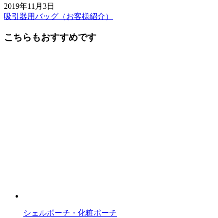
2019年11月3日
吸引器用バッグ（お客様紹介）
前
後
こちらもおすすめです
の
記
事
へ
の
リ
ン
ク
シェルポーチ・化粧ポーチ