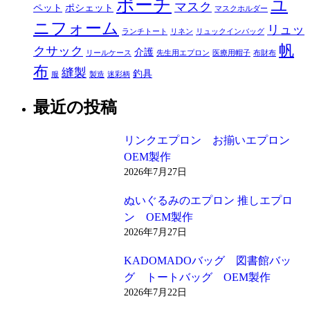
ポーチ
ユ
マスク
ペット
ポシェット
マスクホルダー
ニフォーム
リュッ
ランチトート
リネン
リュックインバッグ
帆
クサック
介護
リールケース
先生用エプロン
医療用帽子
布財布
布
縫製
釣具
服
製造
迷彩柄
最近の投稿
リンクエプロン お揃いエプロン
OEM製作
2026年7月27日
ぬいぐるみのエプロン 推しエプロ
ン OEM製作
2026年7月27日
KADOMADOバッグ 図書館バッ
グ トートバッグ OEM製作
2026年7月22日