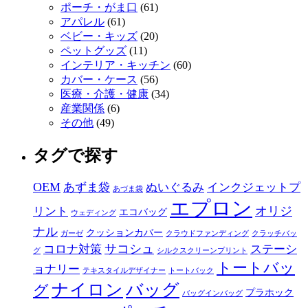
ポーチ・がま口
(61)
アパレル
(61)
ベビー・キッズ
(20)
ペットグッズ
(11)
インテリア・キッチン
(60)
カバー・ケース
(56)
医療・介護・健康
(34)
産業関係
(6)
その他
(49)
タグで探す
OEM
あずま袋
ぬいぐるみ
インクジェットプ
あづま袋
エプロン
オリジ
リント
エコバッグ
ウェディング
ナル
クッションカバー
ガーゼ
クラウドファンディング
クラッチバッ
サコシュ
コロナ対策
ステーシ
グ
シルクスクリーンプリント
トートバッ
ョナリー
テキスタイルデザイナー
トートバック
ナイロン
バッグ
グ
プラホック
バッグインバッグ