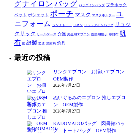
ナイロン
バッグ
グ
プラホック
バッグインバッグ
ポーチ
ユ
マスク
ペット
ポシェット
マスクホルダー
ニフォーム
リュッ
ランチトート
リネン
リュックインバッグ
帆
クサック
介護
リールケース
先生用エプロン
医療用帽子
布財布
布
縫製
釣具
服
製造
迷彩柄
最近の投稿
リンクエプロン お揃いエプロン
OEM製作
2026年7月27日
ぬいぐるみのエプロン 推しエプロ
ン OEM製作
2026年7月27日
KADOMADOバッグ 図書館バッ
グ トートバッグ OEM製作