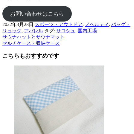
お問い合わせはこちら
2022年3月28日
スポーツ・アウトドア
,
ノベルティ
,
バッグ・
リュック
,
アパレル
タグ:
サコシュ
,
国内工場
サウナハットとサウナマット
前
マルチケース・収納ケース
後
こちらもおすすめです
の
記
事
へ
の
リ
ン
ク