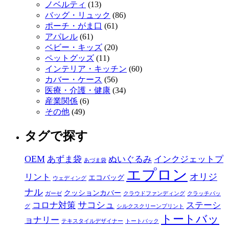
ノベルティ
(13)
バッグ・リュック
(86)
ポーチ・がま口
(61)
アパレル
(61)
ベビー・キッズ
(20)
ペットグッズ
(11)
インテリア・キッチン
(60)
カバー・ケース
(56)
医療・介護・健康
(34)
産業関係
(6)
その他
(49)
タグで探す
OEM
あずま袋
ぬいぐるみ
インクジェットプ
あづま袋
エプロン
オリジ
リント
エコバッグ
ウェディング
ナル
クッションカバー
ガーゼ
クラウドファンディング
クラッチバッ
サコシュ
コロナ対策
ステーシ
グ
シルクスクリーンプリント
トートバッ
ョナリー
テキスタイルデザイナー
トートバック