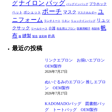
ナイロン
バッグ
グ
プラホック
バッグインバッグ
ポーチ
ユ
マスク
ペット
ポシェット
マスクホルダー
ニフォーム
リュッ
ランチトート
リネン
リュックインバッグ
帆
クサック
介護
リールケース
先生用エプロン
医療用帽子
布財布
布
縫製
釣具
服
製造
迷彩柄
最近の投稿
リンクエプロン お揃いエプロン
OEM製作
2026年7月27日
ぬいぐるみのエプロン 推しエプロ
ン OEM製作
2026年7月27日
KADOMADOバッグ 図書館バッ
グ トートバッグ OEM製作