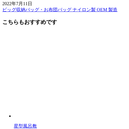
2022年7月11日
ビッグ収納バッグ・お布団バッグ ナイロン製 OEM 製造
前
後
こちらもおすすめです
の
記
事
へ
の
リ
ン
ク
星型風呂敷