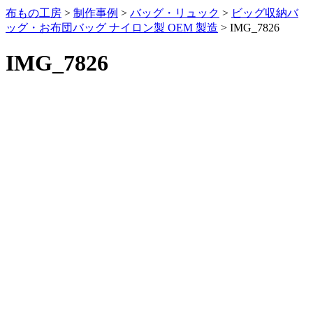
布もの工房
>
制作事例
>
バッグ・リュック
>
ビッグ収納バ
ッグ・お布団バッグ ナイロン製 OEM 製造
>
IMG_7826
IMG_7826