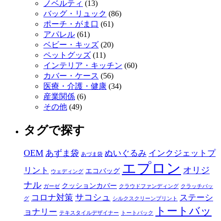
ノベルティ
(13)
バッグ・リュック
(86)
ポーチ・がま口
(61)
アパレル
(61)
ベビー・キッズ
(20)
ペットグッズ
(11)
インテリア・キッチン
(60)
カバー・ケース
(56)
医療・介護・健康
(34)
産業関係
(6)
その他
(49)
タグで探す
OEM
あずま袋
ぬいぐるみ
インクジェットプ
あづま袋
エプロン
オリジ
リント
エコバッグ
ウェディング
ナル
クッションカバー
ガーゼ
クラウドファンディング
クラッチバッ
サコシュ
コロナ対策
ステーシ
グ
シルクスクリーンプリント
トートバッ
ョナリー
テキスタイルデザイナー
トートバック