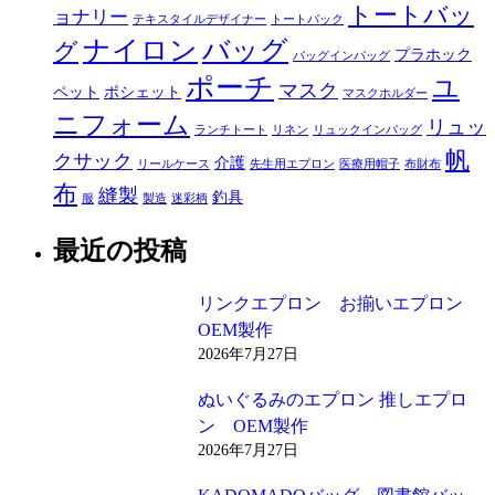
トートバッ
ョナリー
テキスタイルデザイナー
トートバック
ナイロン
バッグ
グ
プラホック
バッグインバッグ
ポーチ
ユ
マスク
ペット
ポシェット
マスクホルダー
ニフォーム
リュッ
ランチトート
リネン
リュックインバッグ
帆
クサック
介護
リールケース
先生用エプロン
医療用帽子
布財布
布
縫製
釣具
服
製造
迷彩柄
最近の投稿
リンクエプロン お揃いエプロン
OEM製作
2026年7月27日
ぬいぐるみのエプロン 推しエプロ
ン OEM製作
2026年7月27日