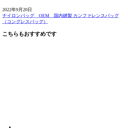
2022年9月20日
ナイロンバッグ OEM 国内縫製 カンファレンスバッグ
前
（コングレスバッグ）
後
こちらもおすすめです
の
記
事
へ
の
リ
ン
ク