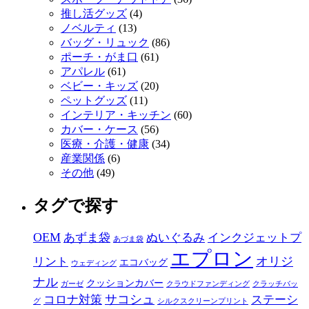
推し活グッズ
(4)
ノベルティ
(13)
バッグ・リュック
(86)
ポーチ・がま口
(61)
アパレル
(61)
ベビー・キッズ
(20)
ペットグッズ
(11)
インテリア・キッチン
(60)
カバー・ケース
(56)
医療・介護・健康
(34)
産業関係
(6)
その他
(49)
タグで探す
OEM
あずま袋
ぬいぐるみ
インクジェットプ
あづま袋
エプロン
オリジ
リント
エコバッグ
ウェディング
ナル
クッションカバー
ガーゼ
クラウドファンディング
クラッチバッ
サコシュ
コロナ対策
ステーシ
グ
シルクスクリーンプリント