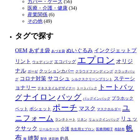
カバー・ケース
(56)
医療・介護・健康
(34)
産業関係
(6)
その他
(49)
タグで探す
OEM
あずま袋
ぬいぐるみ
インクジェットプ
あづま袋
エプロン
オリジ
リント
エコバッグ
ウェディング
ナル
クッションカバー
ガーゼ
クラウドファンディング
クラッチバッ
サコシュ
コロナ対策
ステーシ
グ
シルクスクリーンプリント
トートバッ
ョナリー
テキスタイルデザイナー
トートバック
ナイロン
バッグ
グ
プラホック
バッグインバッグ
ポーチ
ユ
マスク
ペット
ポシェット
マスクホルダー
ニフォーム
リュッ
ランチトート
リネン
リュックインバッグ
帆
クサック
介護
リールケース
先生用エプロン
医療用帽子
布財布
布
縫製
釣具
服
製造
迷彩柄