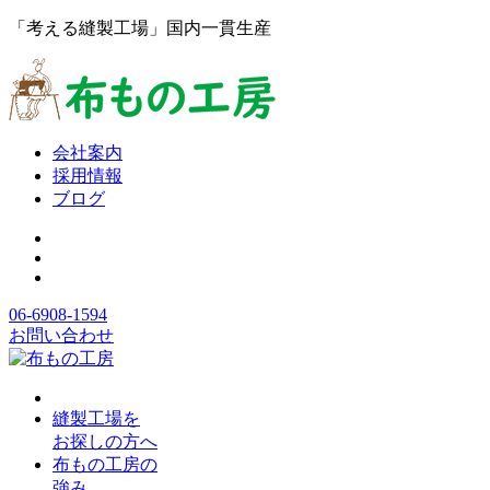
「考える縫製工場」国内一貫生産
会社案内
採用情報
ブログ
06-6908-1594
お問い合わせ
縫製工場を
お探しの方へ
布もの工房の
強み