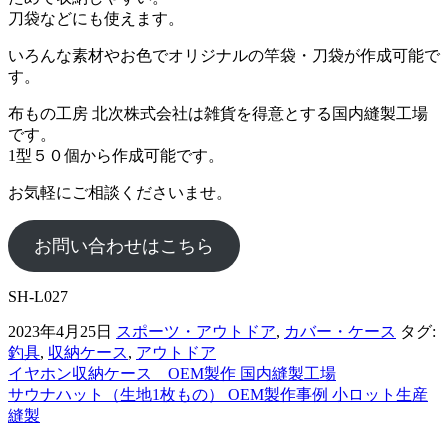
刀袋などにも使えます。
いろんな素材やお色でオリジナルの竿袋・刀袋が作成可能で
す。
布もの工房 北次株式会社は雑貨を得意とする国内縫製工場
です。
1型５０個から作成可能です。
お気軽にご相談くださいませ。
お問い合わせはこちら
SH-L027
2023年4月25日
スポーツ・アウトドア
,
カバー・ケース
タグ:
釣具
,
収納ケース
,
アウトドア
イヤホン収納ケース OEM製作 国内縫製工場
前
サウナハット（生地1枚もの） OEM製作事例 小ロット生産
後
縫製
の