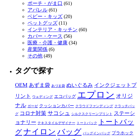
ポーチ・がま口
(61)
アパレル
(61)
ベビー・キッズ
(20)
ペットグッズ
(11)
インテリア・キッチン
(60)
カバー・ケース
(56)
医療・介護・健康
(34)
産業関係
(6)
その他
(49)
タグで探す
OEM
あずま袋
ぬいぐるみ
インクジェットプ
あづま袋
エプロン
オリジ
リント
エコバッグ
ウェディング
ナル
クッションカバー
ガーゼ
クラウドファンディング
クラッチバッ
サコシュ
コロナ対策
ステーシ
グ
シルクスクリーンプリント
トートバッ
ョナリー
テキスタイルデザイナー
トートバック
ナイロン
バッグ
グ
プラホック
バッグインバッグ