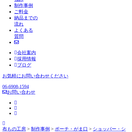
制作事例
ご料金
納品までの
流れ
よくある
質問
会社案内
採用情報
ブログ
お気軽にお問い合わせください
06-6908-1594
お問い合わせ
布もの工房
>
制作事例
>
ポーチ・がま口
>
ショッパー・シ