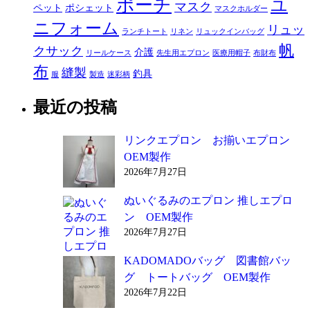
ポーチ
ユ
マスク
ペット
ポシェット
マスクホルダー
ニフォーム
リュッ
ランチトート
リネン
リュックインバッグ
帆
クサック
介護
リールケース
先生用エプロン
医療用帽子
布財布
布
縫製
釣具
服
製造
迷彩柄
最近の投稿
リンクエプロン お揃いエプロン
OEM製作
2026年7月27日
ぬいぐるみのエプロン 推しエプロ
ン OEM製作
2026年7月27日
KADOMADOバッグ 図書館バッ
グ トートバッグ OEM製作
2026年7月22日