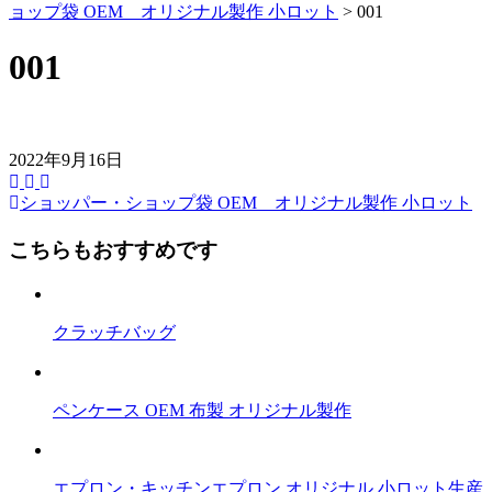
ョップ袋 OEM オリジナル製作 小ロット
>
001
001
2022年9月16日
ショッパー・ショップ袋 OEM オリジナル製作 小ロット
前
後
こちらもおすすめです
の
記
クラッチバッグ
事
へ
ペンケース OEM 布製 オリジナル製作
の
リ
ン
エプロン・キッチンエプロン オリジナル 小ロット生産