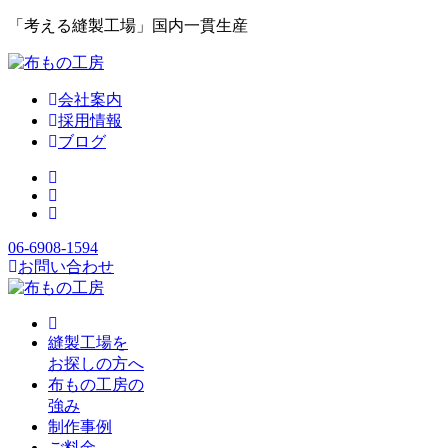
「考える縫製工場」国内一貫生産
会社案内
採用情報
ブログ
06-6908-1594
お問い合わせ
縫製工場を
お探しの方へ
布もの工房の
強み
制作事例
ご料金