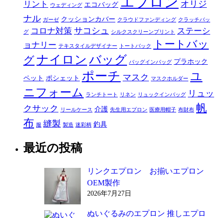
エプロン
オリジ
リント
エコバッグ
ウェディング
ナル
クッションカバー
ガーゼ
クラウドファンディング
クラッチバッ
サコシュ
コロナ対策
ステーシ
グ
シルクスクリーンプリント
トートバッ
ョナリー
テキスタイルデザイナー
トートバック
ナイロン
バッグ
グ
プラホック
バッグインバッグ
ポーチ
ユ
マスク
ペット
ポシェット
マスクホルダー
ニフォーム
リュッ
ランチトート
リネン
リュックインバッグ
帆
クサック
介護
リールケース
先生用エプロン
医療用帽子
布財布
布
縫製
釣具
服
製造
迷彩柄
最近の投稿
リンクエプロン お揃いエプロン
OEM製作
2026年7月27日
ぬいぐるみのエプロン 推しエプロ