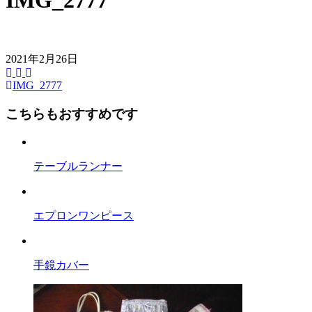
IMG_2777
2021年2月26日
IMG_2777
前
後
こちらもおすすめです
の
記
テーブルランナー
事
へ
エプロンワンピース
の
リ
ン
手鏡カバー
ク