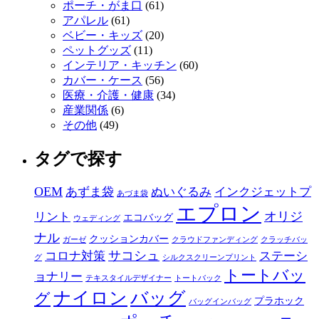
ポーチ・がま口
(61)
アパレル
(61)
ベビー・キッズ
(20)
ペットグッズ
(11)
インテリア・キッチン
(60)
カバー・ケース
(56)
医療・介護・健康
(34)
産業関係
(6)
その他
(49)
タグで探す
OEM
あずま袋
ぬいぐるみ
インクジェットプ
あづま袋
エプロン
オリジ
リント
エコバッグ
ウェディング
ナル
クッションカバー
ガーゼ
クラウドファンディング
クラッチバッ
サコシュ
コロナ対策
ステーシ
グ
シルクスクリーンプリント
トートバッ
ョナリー
テキスタイルデザイナー
トートバック
ナイロン
バッグ
グ
プラホック
バッグインバッグ