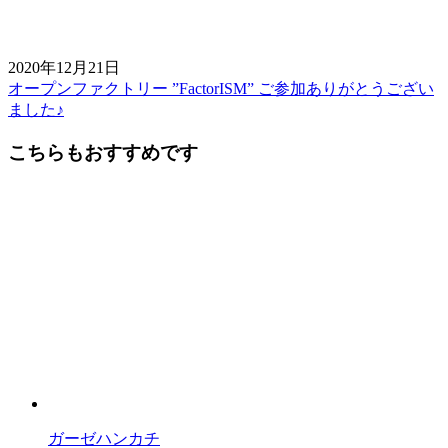
2020年12月21日
オープンファクトリー ”FactorISM” ご参加ありがとうござい
前
ました♪
後
こちらもおすすめです
の
記
事
へ
の
リ
ン
ク
ガーゼハンカチ