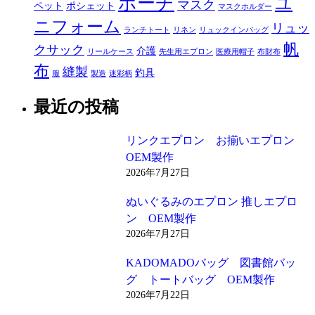
ポーチ
ユ
マスク
ペット
ポシェット
マスクホルダー
ニフォーム
リュッ
ランチトート
リネン
リュックインバッグ
帆
クサック
介護
リールケース
先生用エプロン
医療用帽子
布財布
布
縫製
釣具
服
製造
迷彩柄
最近の投稿
リンクエプロン お揃いエプロン
OEM製作
2026年7月27日
ぬいぐるみのエプロン 推しエプロ
ン OEM製作
2026年7月27日
KADOMADOバッグ 図書館バッ
グ トートバッグ OEM製作
2026年7月22日