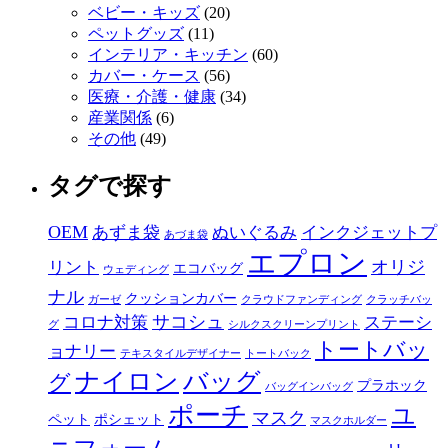
ベビー・キッズ
(20)
ペットグッズ
(11)
インテリア・キッチン
(60)
カバー・ケース
(56)
医療・介護・健康
(34)
産業関係
(6)
その他
(49)
タグで探す
OEM
あずま袋
ぬいぐるみ
インクジェットプ
あづま袋
エプロン
オリジ
リント
エコバッグ
ウェディング
ナル
クッションカバー
ガーゼ
クラウドファンディング
クラッチバッ
サコシュ
コロナ対策
ステーシ
グ
シルクスクリーンプリント
トートバッ
ョナリー
テキスタイルデザイナー
トートバック
ナイロン
バッグ
グ
プラホック
バッグインバッグ
ポーチ
ユ
マスク
ペット
ポシェット
マスクホルダー