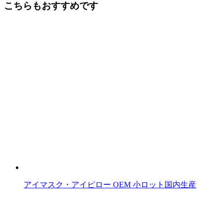
後
こちらもおすすめです
の
記
事
へ
の
リ
ン
ク
アイマスク・アイピロー OEM 小ロット国内生産