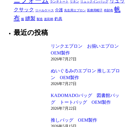
ニフォーム
リュッ
ランチトート
リネン
リュックインバッグ
帆
クサック
介護
リールケース
先生用エプロン
医療用帽子
布財布
布
縫製
釣具
服
製造
迷彩柄
最近の投稿
リンクエプロン お揃いエプロン
OEM製作
2026年7月27日
ぬいぐるみのエプロン 推しエプロ
ン OEM製作
2026年7月27日
KADOMADOバッグ 図書館バッ
グ トートバッグ OEM製作
2026年7月22日
推しバッグ OEM製作
2026年5月15日