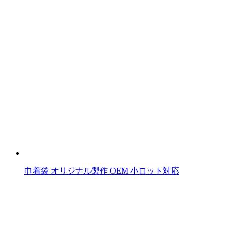
の
記
事
へ
の
リ
ン
ク
巾着袋 オリジナル製作 OEM 小ロット対応