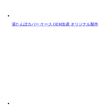
湯たんぽカバー ケース OEM生産 オリジナル製作