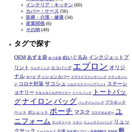
インテリア・キッチン
(60)
カバー・ケース
(56)
医療・介護・健康
(34)
産業関係
(6)
その他
(49)
タグで探す
OEM
あずま袋
ぬいぐるみ
インクジェットプ
あづま袋
エプロン
オリジ
リント
エコバッグ
ウェディング
ナル
クッションカバー
ガーゼ
クラウドファンディング
クラッチバッ
サコシュ
コロナ対策
ステーシ
グ
シルクスクリーンプリント
トートバッ
ョナリー
テキスタイルデザイナー
トートバック
ナイロン
バッグ
グ
プラホック
バッグインバッグ
ポーチ
ユ
マスク
ペット
ポシェット
マスクホルダー
ニフォーム
リュッ
ランチトート
リネン
リュックインバッグ
帆
クサック
介護
リールケース
先生用エプロン
医療用帽子
布財布