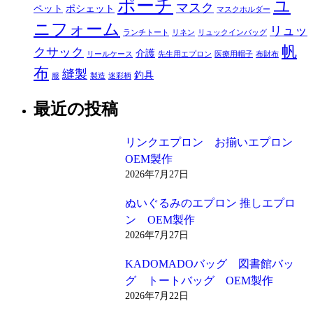
ポーチ
ユ
マスク
ペット
ポシェット
マスクホルダー
ニフォーム
リュッ
ランチトート
リネン
リュックインバッグ
帆
クサック
介護
リールケース
先生用エプロン
医療用帽子
布財布
布
縫製
釣具
服
製造
迷彩柄
最近の投稿
リンクエプロン お揃いエプロン
OEM製作
2026年7月27日
ぬいぐるみのエプロン 推しエプロ
ン OEM製作
2026年7月27日
KADOMADOバッグ 図書館バッ
グ トートバッグ OEM製作
2026年7月22日