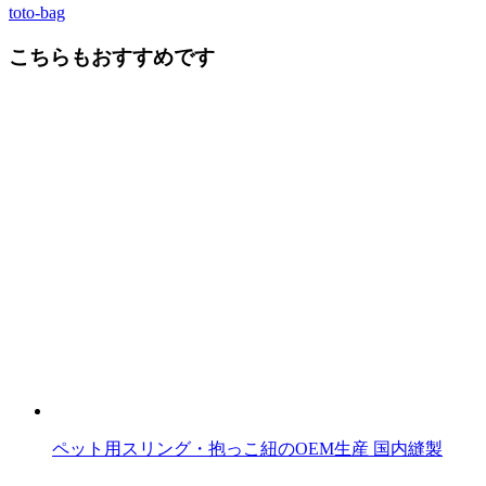
toto-bag
前
後
こちらもおすすめです
の
記
事
へ
の
リ
ン
ク
ペット用スリング・抱っこ紐のOEM生産 国内縫製