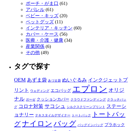
ポーチ・がま口
(61)
アパレル
(61)
ベビー・キッズ
(20)
ペットグッズ
(11)
インテリア・キッチン
(60)
カバー・ケース
(56)
医療・介護・健康
(34)
産業関係
(6)
その他
(49)
タグで探す
OEM
あずま袋
ぬいぐるみ
インクジェットプ
あづま袋
エプロン
オリジ
リント
エコバッグ
ウェディング
ナル
クッションカバー
ガーゼ
クラウドファンディング
クラッチバッ
サコシュ
コロナ対策
ステーシ
グ
シルクスクリーンプリント
トートバッ
ョナリー
テキスタイルデザイナー
トートバック
ナイロン
バッグ
グ
プラホック
バッグインバッグ